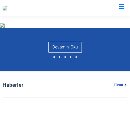
Kars
Akyaka
Devamını Oku
Arpaçay
Digor
Kağızman
Sarıkamış
Haberler
Tümü
Selim
Susuz