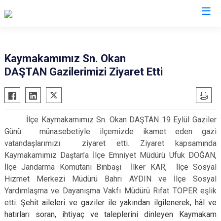
Kars
Kaymakamımız Sn. Okan
DAŞTAN Gazilerimizi Ziyaret Etti
Akyaka
Arpaçay
Digor
İlçe Kaymakamımız Sn. Okan DAŞTAN 19 Eylül Gaziler
Kağızman
Günü münasebetiyle ilçemizde ikamet eden gazi
Sarıkamış
vatandaşlarımızı ziyaret etti. Ziyaret kapsamında
Selim
Kaymakamımız Daştan’a İlçe Emniyet Müdürü Ufuk DOĞAN,
İlçe Jandarma Komutanı Binbaşı İlker KAR, İlçe Sosyal
Susuz
Hizmet Merkezi Müdürü Bahri AYDIN ve İlçe Sosyal
Yardımlaşma ve Dayanışma Vakfı Müdürü Rıfat TOPER eşlik
etti.
Şehit aileleri ve gaziler ile yakından ilgilenerek, hâl ve
hatırları soran, ihtiyaç ve taleplerini dinleyen Kaymakam