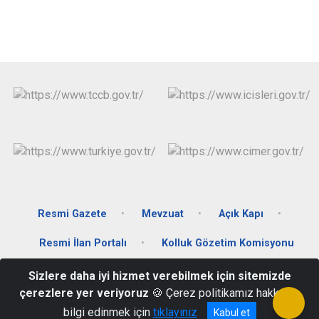
Resmi Gazete
Mevzuat
Açık Kapı
Resmi İlan Portalı
Kolluk Gözetim Komisyonu
Sizlere daha iyi hizmet verebilmek için sitemizde
Merkez Mahallesi Hükumet Konağı Kat.3 36700
çerezlere yer veriyoruz
🍪 Çerez politikamız hakkında
0474 351 60 07
bilgi edinmek için
tıklayınız
Kabul et