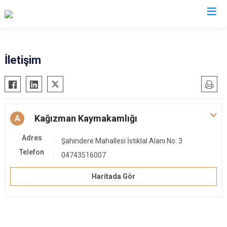
Kars
İletişim
Akyaka
Arpaçay
Digor
Kağızman Kaymakamlığı
A
Kağızman
Adres
Şahindere Mahallesi İstiklal Alanı No: 3
Sarıkamış
Telefon
04743516007
Selim
Susuz
Haritada Gör