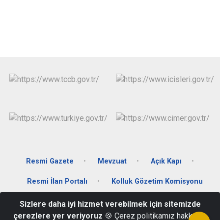
Resmi Gazete
Mevzuat
Açık Kapı
Resmi İlan Portalı
Kolluk Gözetim Komisyonu
Sizlere daha iyi hizmet verebilmek için sitemizde
Merkez Mahallesi Hükumet Konağı Kat.3 36700
çerezlere yer veriyoruz
🍪 Çerez politikamız hakkında