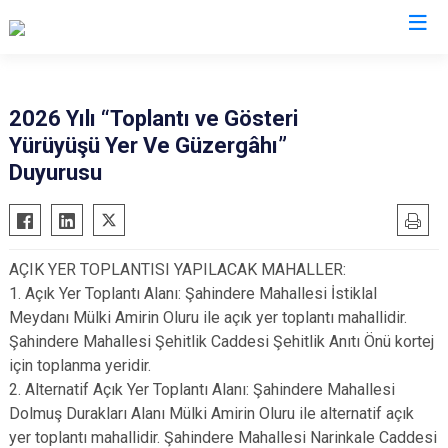
Kars
2026 Yılı “Toplantı ve Gösteri
Yürüyüşü Yer Ve Güzergâhı”
Akyaka
Duyurusu
Arpaçay
Digor
Kağızman
AÇIK YER TOPLANTISI YAPILACAK MAHALLER:
Sarıkamış
1. Açık Yer Toplantı Alanı: Şahindere Mahallesi İstiklal
Selim
Meydanı Mülki Amirin Oluru ile açık yer toplantı mahallidir.
Şahindere Mahallesi Şehitlik Caddesi Şehitlik Anıtı Önü kortej
Susuz
için toplanma yeridir.
2. Alternatif Açık Yer Toplantı Alanı: Şahindere Mahallesi
Dolmuş Durakları Alanı Mülki Amirin Oluru ile alternatif açık
yer toplantı mahallidir. Şahindere Mahallesi Narinkale Caddesi