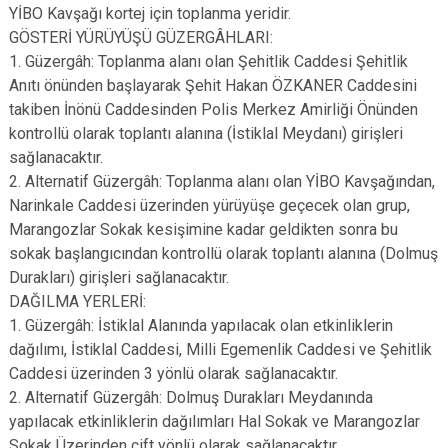
YİBO Kavşağı kortej için toplanma yeridir.
GÖSTERİ YÜRÜYÜŞÜ GÜZERGÂHLARI:
1. Güzergâh: Toplanma alanı olan Şehitlik Caddesi Şehitlik
Anıtı önünden başlayarak Şehit Hakan ÖZKANER Caddesini
takiben İnönü Caddesinden Polis Merkez Amirliği Önünden
kontrollü olarak toplantı alanına (İstiklal Meydanı) girişleri
sağlanacaktır.
2. Alternatif Güzergâh: Toplanma alanı olan YİBO Kavşağından,
Narinkale Caddesi üzerinden yürüyüşe geçecek olan grup,
Marangozlar Sokak kesişimine kadar geldikten sonra bu
sokak başlangıcından kontrollü olarak toplantı alanına (Dolmuş
Durakları) girişleri sağlanacaktır.
DAĞILMA YERLERİ:
1. Güzergâh: İstiklal Alanında yapılacak olan etkinliklerin
dağılımı, İstiklal Caddesi, Milli Egemenlik Caddesi ve Şehitlik
Caddesi üzerinden 3 yönlü olarak sağlanacaktır.
2. Alternatif Güzergâh: Dolmuş Durakları Meydanında
yapılacak etkinliklerin dağılımları Hal Sokak ve Marangozlar
Sokak Üzerinden çift yönlü olarak sağlanacaktır.